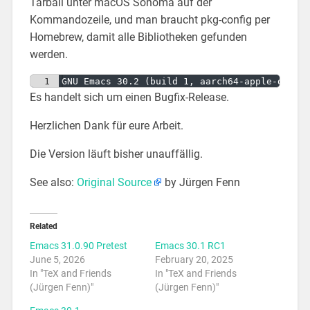
Tarball unter macOS Sonoma auf der
Kommandozeile, und man braucht pkg-config per
Homebrew, damit alle Bibliotheken gefunden
werden.
1
GNU Emacs 30.2 (build 1, aarch64-apple-darwi
Es handelt sich um einen Bugfix-Release.
Herzlichen Dank für eure Arbeit.
Die Version läuft bisher unauffällig.
See also:
Original Source
by Jürgen Fenn
Related
Emacs 31.0.90 Pretest
Emacs 30.1 RC1
June 5, 2026
February 20, 2025
In "TeX and Friends
In "TeX and Friends
(Jürgen Fenn)"
(Jürgen Fenn)"