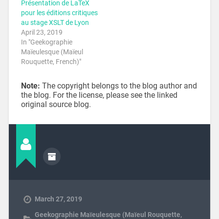
Présentation de LaTeX
pour les éditions critiques
au stage XSLT de Lyon
April 23, 2019
In "Geekographie
Maïeulesque (Maïeul
Rouquette, French)"
Note:
The copyright belongs to the blog author and
the blog. For the license, please see the linked
original source blog.
March 27, 2019
Geekographie Maïeulesque (Maïeul Rouquette,