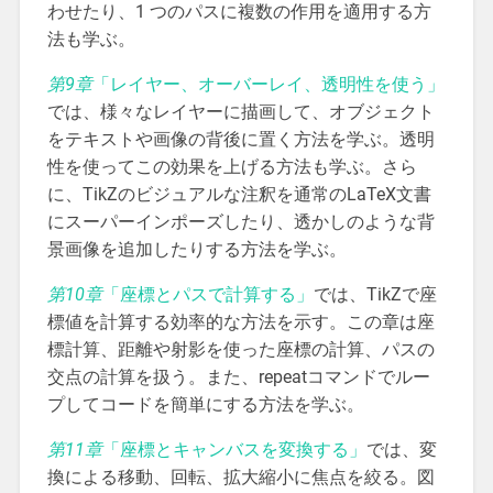
わせたり、1 つのパスに複数の作用を適用する方
法も学ぶ。
第9章
「レイヤー、オーバーレイ、透明性を使う」
では、様々なレイヤーに描画して、オブジェクト
をテキストや画像の背後に置く方法を学ぶ。透明
性を使ってこの効果を上げる方法も学ぶ。さら
に、TikZのビジュアルな注釈を通常のLaTeX文書
にスーパーインポーズしたり、透かしのような背
景画像を追加したりする方法を学ぶ。
第10章
「座標とパスで計算する」
では、TikZで座
標値を計算する効率的な方法を示す。この章は座
標計算、距離や射影を使った座標の計算、パスの
交点の計算を扱う。また、repeatコマンドでルー
プしてコードを簡単にする方法を学ぶ。
第11章
「座標とキャンバスを変換する」
では、変
換による移動、回転、拡大縮小に焦点を絞る。図