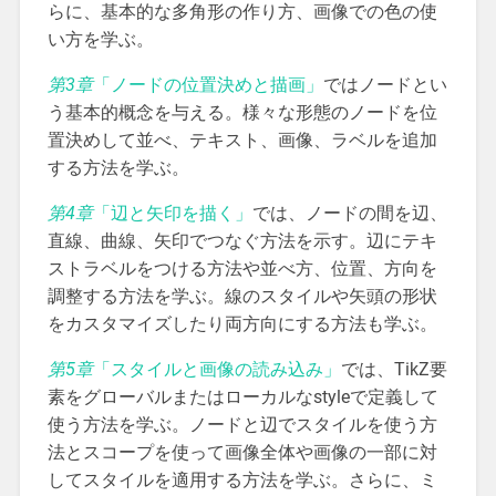
らに、基本的な多角形の作り方、画像での色の使
い方を学ぶ。
第3章
「ノードの位置決めと描画」
ではノードとい
う基本的概念を与える。様々な形態のノードを位
置決めして並べ、テキスト、画像、ラベルを追加
する方法を学ぶ。
第4章
「辺と矢印を描く」
では、ノードの間を辺、
直線、曲線、矢印でつなぐ方法を示す。辺にテキ
ストラベルをつける方法や並べ方、位置、方向を
調整する方法を学ぶ。線のスタイルや矢頭の形状
をカスタマイズしたり両方向にする方法も学ぶ。
第5章
「スタイルと画像の読み込み」
では、TikZ要
素をグローバルまたはローカルなstyleで定義して
使う方法を学ぶ。ノードと辺でスタイルを使う方
法とスコープを使って画像全体や画像の一部に対
してスタイルを適用する方法を学ぶ。さらに、ミ