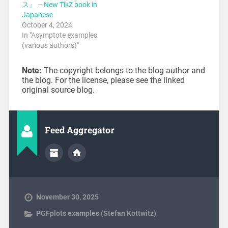
ス』 – New TikZ book in
Japanese
October 4, 2024
In "Asymptote examples
(various authors)"
Note:
The copyright belongs to the blog author and
the blog. For the license, please see the linked
original source blog.
Feed Aggregator
November 30, 2025
PGFplots examples (Stefan Kottwitz)