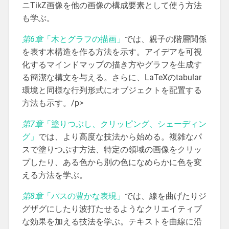
ニTikZ画像を他の画像の構成要素として使う方法
も学ぶ。
第6章
「木とグラフの描画」
では、親子の階層関係
を表す木構造を作る方法を示す。アイデアを可視
化するマインドマップの描き方やグラフを生成す
る簡潔な構文を与える。さらに、LaTeXのtabular
環境と同様な行列形式にオブジェクトを配置する
方法も示す。/p>
第7章
「塗りつぶし、クリッピング、シェーディン
グ」
では、より高度な技法から始める。複雑なパ
スで塗りつぶす方法、特定の領域の画像をクリッ
プしたり、ある色から別の色になめらかに色を変
える方法を学ぶ。
第8章
「パスの豊かな表現」
では、線を曲げたりジ
グザグにしたり波打たせるようなクリエイティブ
な効果を加える技法を学ぶ。テキストを曲線に沿