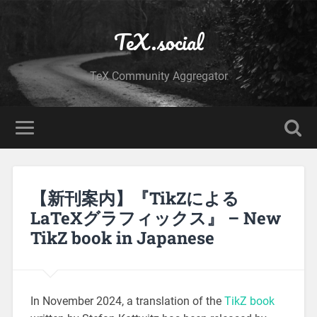
TeX.social
TeX Community Aggregator
【新刊案内】『TikZによる
LaTeXグラフィックス』 – New
TikZ book in Japanese
In November 2024, a translation of the
TikZ book