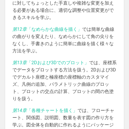
に対してちょっとした手直しや複雑な変更を加え
る必要がある場合に、適切な調整や位置変更がで
きるスキルを学ぶ。
第12章
「なめらかな曲線を描く」
では簡単な曲線
の曲がりを変えたり、なめらかにして角の尖りを
なくし、手書きのように簡単に曲線を描く様々な
方法を学ぶ。
第13章
「2Dおよび3Dでのプロット」
では、座標系
でデータをプロットする方法を扱う。2Dおよび3D
でデカルト座標と極座標の座標軸のカスタマイ
ズ、凡例の追加、パラメトリック曲線のプロッ
ト、プロットの交点の計算、プロットの間の色塗
りを扱う。
第14章
「各種チャートを描く」
では、フローチャ
ート、関係図、説明図、数量を表す図の作り方を
学ぶ。図全体を自動的に作れるようにパッケージ