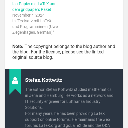
Iso-Papier mit LaTeX und
dem gridpapers Paket
November 4, 2024
In "Textsatz mit LaTeX
und Programmieren (Uwe
Ziegenhagen, German)"
Note:
The copyright belongs to the blog author and
the blog. For the license, please see the linked
original source blog.
Stefan Kottwitz
The author Stefan Kottwitz studied mathematics
in Jena and Hamburg. He works as a network and
IT security engineer for Lufthansa Industry
Solutions.
For many years, he has been providing LaTeX
support on online forums. He maintains the web
forums LaTeX.org and goLaTeX.de and the Q&A