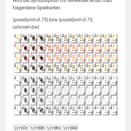
Wird die
Symboloption
crd
verwendet erhält man
folgendene Spielkarten:
\psset{unit=0.75}
bzw.
\psset{unit=0.75,
colorset=bw}
\crdJc \crdQh \crdKs \crdAd