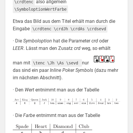
also allgemein
\crdtenc
\SymboloptionWertFarbe
Etwa das Bild aus dem Titel erhält man durch die
Eingabe
\crdtenc \crdJh \crdAs \crdsevd
· Die
Symboloption
hat die Parameter
crd
oder
LEER
. Lässt man den Zusatz
crd
weg, so erhält
man mit
nur
\tenc \Jh \As \sevd
das sind ein paar
Inline Poker Symbols
(dazu mehr
im nächsten Abschnitt).
· Den
Wert
entnimmt man aus der Tabelle
· Die
Farbe
entnimmt man aus der Tabelle