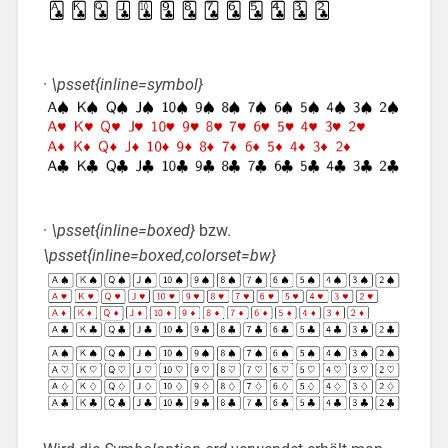
·
\psset{inline=symbol}
·
\psset{inline=boxed}
bzw.
\psset{inline=boxed,colorset=bw}