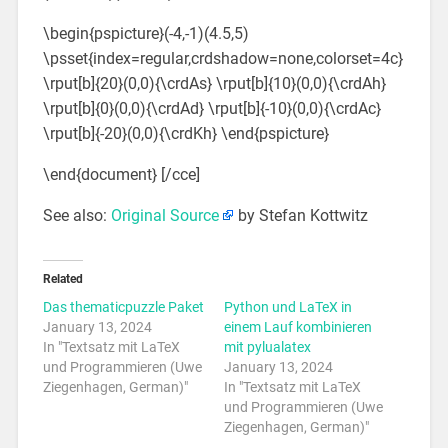
\begin{pspicture}(-4,-1)(4.5,5)
\psset{index=regular,crdshadow=none,colorset=4c}
\rput[b]{20}(0,0){\crdAs} \rput[b]{10}(0,0){\crdAh}
\rput[b]{0}(0,0){\crdAd} \rput[b]{-10}(0,0){\crdAc}
\rput[b]{-20}(0,0){\crdKh} \end{pspicture}
\end{document} [/cce]
See also:
Original Source
by Stefan Kottwitz
Related
Das thematicpuzzle Paket
Python und LaTeX in
January 13, 2024
einem Lauf kombinieren
In "Textsatz mit LaTeX
mit pylualatex
und Programmieren (Uwe
January 13, 2024
Ziegenhagen, German)"
In "Textsatz mit LaTeX
und Programmieren (Uwe
Ziegenhagen, German)"