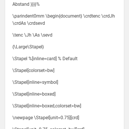
Abstand }}}}%
\parindent0mm \begin{document} \crdtenc \crdJh
\crdAs \crdsevd
\tenc \Jh \As \sevd
{\Large\Stapel}
\Stapel %[inline=card] % Default
\Stapel[colorset=bw]
\Stapel[inline=symbol]
\Stapel[inline=boxed]
\Stapel[inline=boxed,colorset=bw]
\newpage \Stapel[unit=0.75][crd]