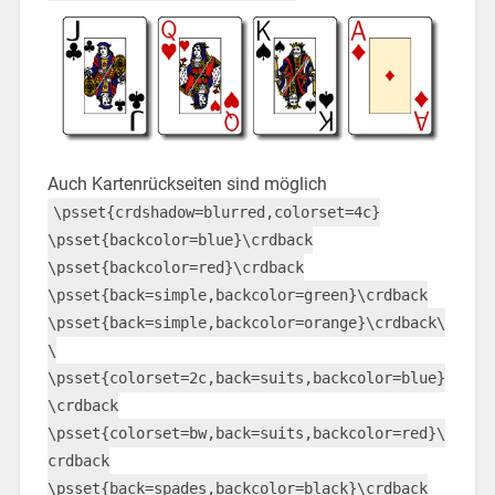
Auch Kartenrückseiten sind möglich
\psset{crdshadow=blurred,colorset=4c}
\psset{backcolor=blue}\crdback
\psset{backcolor=red}\crdback
\psset{back=simple,backcolor=green}\crdback
\psset{back=simple,backcolor=orange}\crdback\
\
\psset{colorset=2c,back=suits,backcolor=blue}
\crdback
\psset{colorset=bw,back=suits,backcolor=red}\
crdback
\psset{back=spades,backcolor=black}\crdback