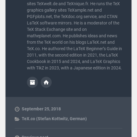
sites TeXwelt.de and TeXnique.fr. He runs the TeX
graphics gallery sites TeXample.net and
PGFplots.net, the TeXdoc.org service, and CTAN
LaTeX software mirrors. He is a moderator of the
TeX Stack Exchange site and on
matheplanet.com. He publishes ideas and news
from the TeX world on his blogs LaTeX.net and
TeX.co. He authored the LaTeX Beginner’s Guide in
2011, with the second edition in 2021, the LaTeX
Cookbook in 2015 and 2024, and LaTeX Graphics
with TikZ in 2023, with a Japanese edition in 2024.
September 25, 2018
TeX.co (Stefan Kottwitz, German)