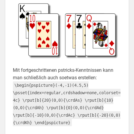
Mit fortgeschrittenen pstricks-Kenntnissen kann
man schließlich auch soetwas erstellen:
\begin{pspicture}(-4,-1)(4.5,5)
\psset{index=regular,crdshadow=none,colorset=
4c} \rput[b]{20}(0,0){\crdAs} \rput[b]{10}
(0,0){\crdAh} \rput[b]{0}(0,0){\crdAd}
\rput[b]{-10}(0,0){\crdAc} \rput[b]{-20}(0,0)
{\crdKh} \end{pspicture}