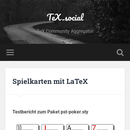
TeX.social
TeX Community Aggregator
Spielkarten mit LaTeX
Testbericht zum Paket pst-poker.sty