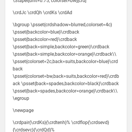
\Stapel[unit=0.75, colorset=bw][crd]
\crdJc \crdQh \crdKs \crdAd
\bgroup \psset{crdshadow=blurred,colorset=4c}
\psset{backcolor=blue}\crdback
\psset{backcolor=red}\crdback
\psset{back=simple,backcolor=green}\crdback
\psset{back=simple,backcolor=orange}\crdback\\
\psset{colorset=2c,back=suits,backcolor=blue}\crd
back
\psset{colorset=bw,back=suits,backcolor=red}\crdb
ack \psset{back=spades,backcolor=black}\crdback
\psset{back=spades,backcolor=orange}\crdback\\
\egroup
\newpage
\crdpair{\crdKs}{\crdtenh}% \crdflop{\crdsevd}
{\crdsevc}{\crdQd}%