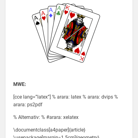
MWE:
[cce lang=”latex”] % arara: latex % arara: dvips %
arara: ps2pdf
% Alternativ: % #arara: xelatex
\documentclass[a4paper]{article}
\usepackage[margin=1.5cm]{geometry}