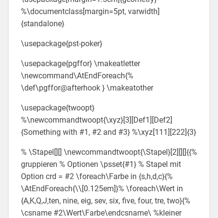
%\documentclass[margin=5pt, varwidth]
{standalone}
\usepackage{pst-poker}
\usepackage{pgffor} \makeatletter
\newcommand\AtEndForeach{%
\def\pgffor@afterhook } \makeatother
\usepackage{twoopt}
%\newcommandtwoopt{\xyz}[3][Def1][Def2]
{Something with #1, #2 and #3} %\xyz[111][222]{3}
% \Stapel[][] \newcommandtwoopt{\Stapel}[2][][]{{%
gruppieren % Optionen \psset{#1} % Stapel mit
Option crd = #2 \foreach\Farbe in {s,h,d,c}{%
\AtEndForeach{\\[0.125em]}% \foreach\Wert in
{A,K,Q,J,ten, nine, eig, sev, six, five, four, tre, two}{%
\csname #2\Wert\Farbe\endcsname\ %kleiner