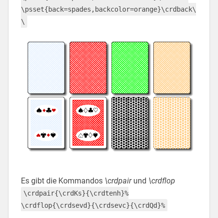
\psset{back=spades,backcolor=orange}\crdback\
\
Es gibt die Kommandos
\crdpair
und
\crdflop
\crdpair{\crdKs}{\crdtenh}%
\crdflop{\crdsevd}{\crdsevc}{\crdQd}%